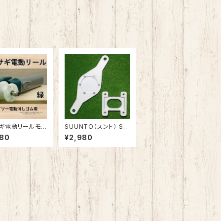
ギ電動リールモ
SUUNTO（スント） STI
ル（ダイソー電消
NGER/SPIDER 電池交
680
¥2,980
緑）
換用治具