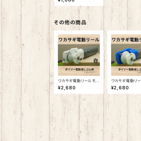
用)
その他の商品
ワカサギ電動リールモ
ワカサギ電動リ
ジュール（ダイソー電消
ジュール（ダイソ
¥2,680
¥2,680
し用・白）
し用・青）