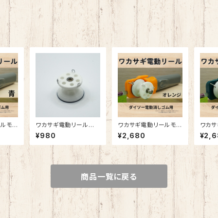
ールモ
ワカサギ電動リール専
ワカサギ電動リールモ
ワカサ
ー電消
用スプール
ジュール（ダイソー電消
ジュー
¥980
¥2,680
¥2,
し用・オレンジ）
し用・
商品一覧に戻る